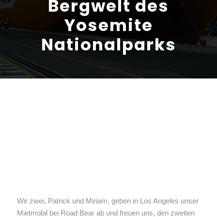
Bergwelt des
Yosemite
Nationalparks
Wir zwei, Patrick und Miriam, geben in Los Angeles unser
Mietmobil bei Road Bear ab und freuen uns, den zweiten