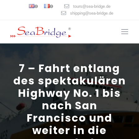
tours@sea-bridge.de
shipping@sea-bridge.de
7 – Fahrt entlang
des spektakulären
Highway No. 1 bis
nach San
Francisco und
weiter in die