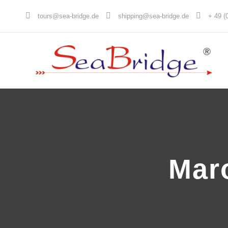
tours@sea-bridge.de
shipping@sea-bridge.de
+ 49 (
Mar