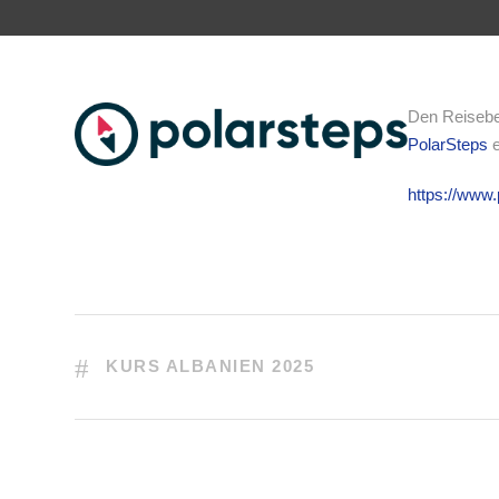
Den Reisebe
PolarSteps
e
https://www
KURS ALBANIEN 2025