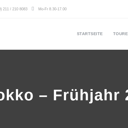
0) 211 / 210 8083
Mo-Fr 8.30-17.00
STARTSEITE
TOURE
okko – Frühjahr 