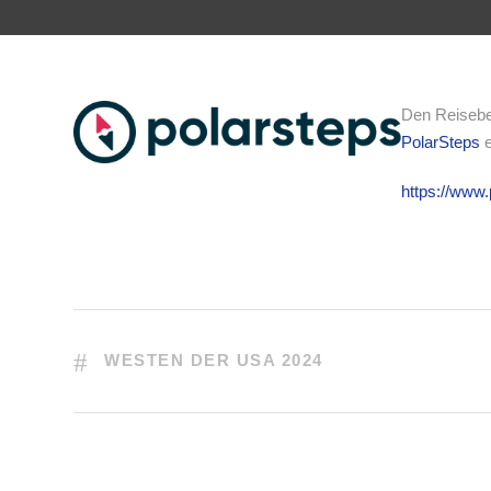
Den Reiseber
PolarSteps
e
https://www
WESTEN DER USA 2024