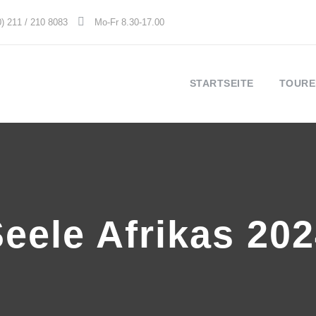
0) 211 / 210 8083
Mo-Fr 8.30-17.00
STARTSEITE
TOURE
eele Afrikas 20