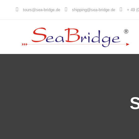
tours@sea-bridge.de
shipping@sea-bridge.de
+ 49 (
S