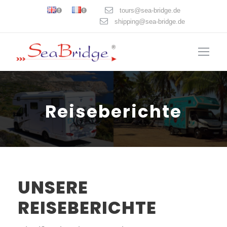
tours@sea-bridge.de
shipping@sea-bridge.de
Reiseberichte
UNSERE
REISEBERICHTE