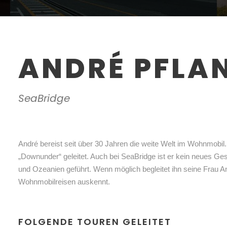
ANDRÉ PFLA
SeaBridge
André bereist seit über 30 Jahren die weite Welt im Wohnmobil. 
„Downunder“ geleitet. Auch bei SeaBridge ist er kein neues Gesi
und Ozeanien geführt. Wenn möglich begleitet ihn seine Frau Ang
Wohnmobilreisen auskennt.
FOLGENDE TOUREN GELEITET