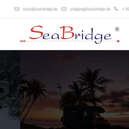
tours@sea-bridge.de
shipping@sea-bridge.de
+ 49