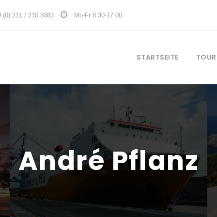
 (0) 211 / 210 8083
Mo-Fr 8.30-17.00
STARTSEITE
TOUR
André Pflanz