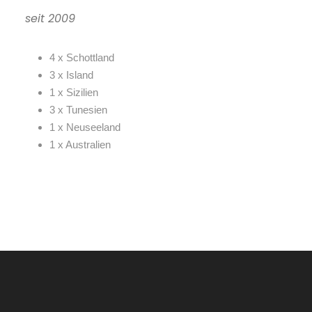
seit 2009
4 x Schottland
3 x Island
1 x Sizilien
3 x Tunesien
1 x Neuseeland
1 x Australien