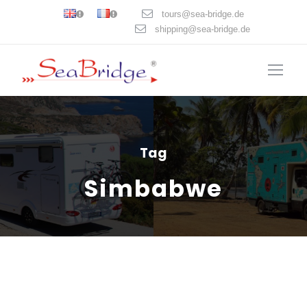
tours@sea-bridge.de
shipping@sea-bridge.de
Tag
Simbabwe