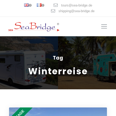
tours@sea-bridge.de
shipping@sea-bridge.de
Tag
Winterreise
25 TAGE