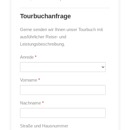
vollelektrischen Reisemobil.
Tourbuchanfrage
Wir sind fast nur auf Nebenstrecken, immer wieder mal
recht abenteuerlich, unterwegs. Die Tagesetappen liegen
Gerne senden wir Ihnen unser Tourbuch mit
zwischen 50 und 150 Kilometern. Es bleibt viel Zeit,
ausführlicher Reise- und
Land und Leute kennenzulernen.
Leistungsbeschreibung.
Von der Nordsee über Sylt, Rømø und Mandø bis hinauf
nach Skagen erleben wir endlose Strände, gewaltige
Anrede
*
Dünenlandschaften und unberührte Natur entlang der
gesamten wilden Westküste. Einige Mal sind wir dabei
mit unseren Fahrzeugen auf dem Strand oder Ebbe-
Vorname
*
Passagen unterwegs. In Nordjütland und rund um
Aalborg treffen maritime Atmosphäre und nordische
Gelassenheit aufeinander. Über den Nationalpark Mols
Nachname
*
Bjerge gelangen wir in die lebendige Kulturstadt Aarhus
mit ihren historischen Vierteln und modernen Museen.
Anschließend geht es per Fähre nach Sjælland und
Straße und Hausnummer
weiter in die Hauptstadt Kopenhagen, eine der