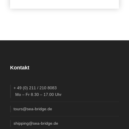
Nach Ankunft in Niebüll geht es mit dem Reisemobil auf
die Eisenbahn und dann über den Damm und das Meer
bis nach Westerland auf Sylt. Wir dürfen dabei im
Reisemobil bleiben. Übernachtung auf der Halbinsel
Ellenbogen, dem nördlichsten Punkt Deutschlands.
3. Tag Insel Rømø
Per Fähre geht es von List im Norden Sylts nach Rømø,
wo wir den ewig breiten Strand unter die Reifen unserer
Kontakt
Wohnmobile nehmen. Wir nächtigen auf der Insel Rømø
am Stellplatz Oase.
+ 49 (0) 211 / 210 8083
4. Tag Insel Mandø
Mo – Fr 8.30 – 17.00 Uhr
Abenteuerlich ist die Reise zum nächsten Ziel. Über den
tours@sea-bridge.de
Damm fahren wir ans Festland. Dort statten wir dem
Wattenmeerzentrum ein Besuch ab. Sobald Ebbe
shipping@sea-bridge.de
herrscht, nehmen wir den Kieselweg auf die Insel