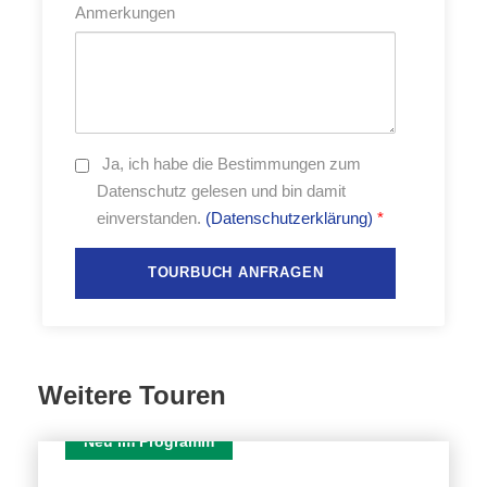
Anmerkungen
21 Tage vollelektrisches Miet-Wohnmobil E-Ducato
Hochdach
Ladeflatrate für die gesamte Reise
Alle Camping- und Übernachtungsgebühren
Mindestens 3 gemeinsame, landestypische Essen
Ja,
ich habe die Bestimmungen zum
Exkursion per Fähre und Traktorhänger nach
Datenschutz gelesen und bin damit
Hornfiskron
einverstanden.
(Datenschutzerklärung)
*
Alle gemeinsamen Eintritte gemäß Programm
Mindestens 4 Stadtexkursionen
Lokale Guides vor Ort
Begleitung durch deutschsprachige Reiseleitung
während der gesamten Reise
Roadbook mit Straßenkarte
Weitere Touren
Angabe der Ziele und Streckeninformationen
werden bei der täglichen Fahrerbesprechung
Neu im Programm
mitgeteilt
24 TAGE
Parkmöglichkeit bei Anreise nach Elmshorn mit