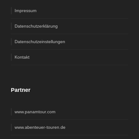
7. Tag Klitmøller
Impressum
Den perfekten Surferthrill kann man in Cold Hawai
Datenschutzerklärung
beobachten, etwas entspannter geht es bei Ausflügen im
Nationalpark Thy und Hanstholm Wildreservart zu. Wir
Datenschutzeinstellungen
nächtigen in Klitmøller, in direkter Nachbarschaft zu Cold
Hawai.
Kontakt
8. Tag Lokken-Strand
Wenn das nicht aufregend ist! Heute fahren wir
Abschnitte auf der 55 über den festen Sand des
Partner
Strandes zwischen Rodhus und Gronhoj. Am Lokken-
Strand kann man direkt an den auslaufenden Wellen
parken. Mit Meeresrauschen geht es in die ewige
www.panamtour.com
Dämmerung.
www.abenteuer-touren.de
9. Tag Skagen