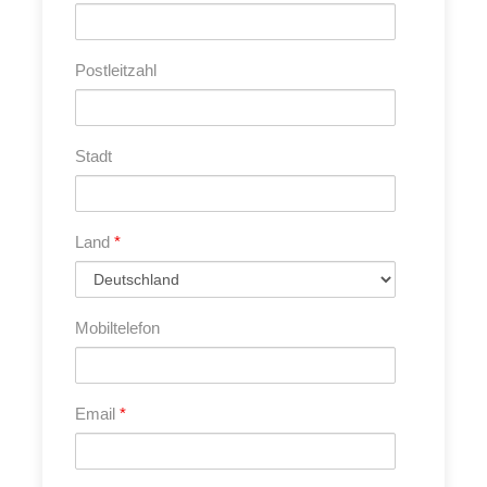
attraktivsten Städte ganz Skandinaviens. Ein krasser
Gegensatz dazu ist die Steilküste mit ihren
Postleitzahl
spektakulären Kreidefelsen von Møns Klint. Über die
Inselwelt der Ostsee und Südjütland schließt sich der
Kreis dieser nachhaltigen und naturnahen
entschleunigten Reise zurück nach Elmshorn.
Stadt
Werden Sie Pionier bei dieser Tour und diesem Format
und schreiben Geschichte! – Nie zuvor in der weltweiten
Touristik gab es eine geführte Tour mit vollelektrischen
Land
*
Reisemobilen. Sieben vollelektrische Fahrzeuge stehen
für eine kleine Gruppe mit großem Pioniergeist und viel
Abenteuer.
Mobiltelefon
Email
*
Reiseleistungen
Im Reisepreis sind folgende Leistungen enthalten