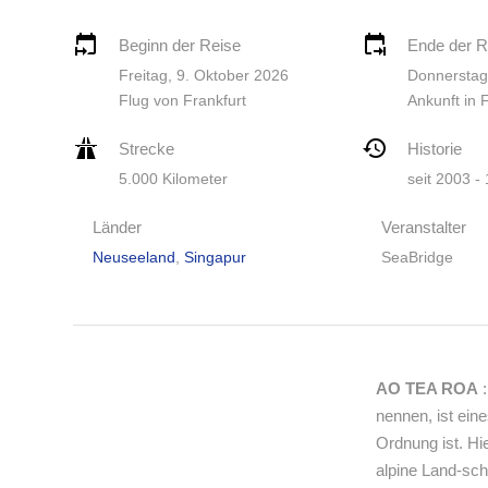
Beginn der Reise
Ende der R
Freitag, 9. Oktober 2026
Donnerstag
Flug von Frankfurt
Ankunft in 
Strecke
Historie
5.000 Kilometer
seit 2003 -
Länder
Veranstalter
Neuseeland
,
Singapur
SeaBridge
AO TEA ROA
:
nennen, ist ein
Ordnung ist. Hi
alpine Land-sc