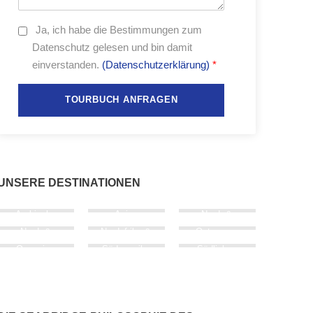
Ja,
ich habe die Bestimmungen zum
Datenschutz gelesen und bin damit
einverstanden.
(Datenschutzerklärung)
*
UNSERE DESTINATIONEN
Arabische
Asien
Nord- &
Halbinsel
Mittel­amerika
Nord- &
Nordafrika &
Osteuropa
West­europa
Südeuropa
Ozeanien
Süd­amerika
Südliches
Afrika
Westafrika