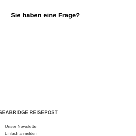
Sie haben eine Frage?
Wir freuen uns von Ihnen zu hören.
+ 49 211 / 210 8083
tours@sea-bridge.de
SEABRIDGE REISEPOST
Unser Newsletter
Einfach anmelden