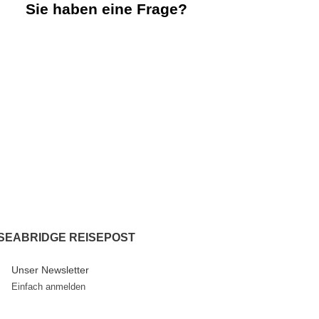
Sie haben eine Frage?
Wir freuen uns von Ihnen zu hören.
+ 49 211 / 210 8083
tours@sea-bridge.de
SEABRIDGE REISEPOST
Unser Newsletter
Einfach anmelden