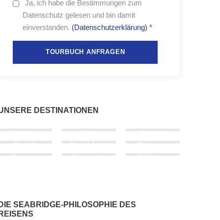
Ja,
ich habe die Bestimmungen zum
Datenschutz gelesen und bin damit
einverstanden.
(Datenschutzerklärung)
*
UNSERE DESTINATIONEN
Arabische
Asien
Nord- &
Halbinsel
Mittel­amerika
Nord- &
Nordafrika &
Osteuropa
West­europa
Südeuropa
Ozeanien
Süd­amerika
Südliches
Afrika
Westafrika
DIE SEABRIDGE-PHILOSOPHIE DES
REISENS