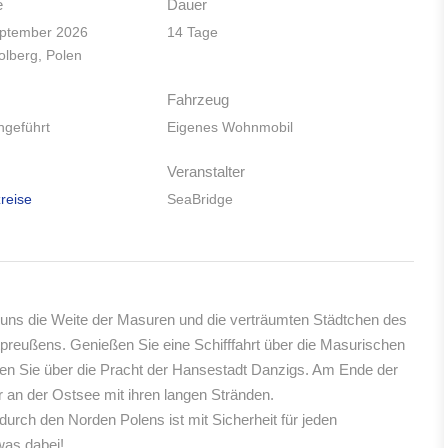
e
Dauer
eptember 2026
14 Tage
olberg, Polen
Fahrzeug
hgeführt
Eigenes Wohnmobil
Veranstalter
reise
SeaBridge
 uns die Weite der Masuren und die verträumten Städtchen des
preußens. Genießen Sie eine Schifffahrt über die Masurischen
en Sie über die Pracht der Hansestadt Danzigs. Am Ende der
r an der Ostsee mit ihren langen Stränden.
 durch den Norden Polens ist mit Sicherheit für jeden
as dabei!