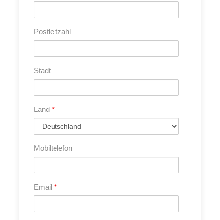
die Trauminsel Sardinien.
Postleitzahl
Reiseleistungen
Stadt
Im Reisepreis sind folgende Leistungen enthalten
• Fähre Livorno – Olbia – Livorno
Land
*
• Camping- & Stellplatzgebühren inkl. Strom (sofern
vorhanden)
• mind. 8 gemeinsame Besichtigungen
Mobiltelefon
• Eintrittsgelder bei gemeinsamen Besichtigungen und
Führungen
• 3x Bootstour
Email
*
• 2x Weinprobe
• mind. 8 x Gruppenessen
• Kochevent