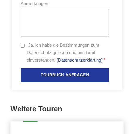
Anmerkungen
• Folkloredarbietung
• deutschsprachige Reiseleitung
• Straßenkarte Sardinien
• Roadbook mit Streckenbeschreibung und GPS-Daten
fürs Navi
Ja,
ich habe die Bestimmungen zum
Datenschutz gelesen und bin damit
Fotos
einverstanden.
(Datenschutzerklärung)
*
Mehr als Worte sagen können
(Für weitere Bilder auf das Bild klicken oder wischen)
Weitere Touren
Route
Etappen
37 TAGE