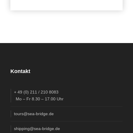
Sardinienurlaub par exellence! Von Porto San Paolo
starten wir zu einer unvergesslichen Bootstour mitten in
einem herrlichen Naturschutzgebiet. Bei geeignetem
Wetter bietet sich die Möglichkeit im glasklaren Wasser
zu baden. Unterwegs besuchen wir das „kleinste
Königreich der Welt“.
Tag 4 Tavolara – Cala Gonone
Weiterfahrt in den Nationalpark „Golfo di Orosei“ entlang
Kontakt
der Ostküste nach Süden.
Tag 5 Cala Gonone
+ 49 (0) 211 / 210 8083
Mo – Fr 8.30 – 17.00 Uhr
Busausflug nach Nuoro in das bekannte Mu-seum für
Kostüme und sardische Traditionen. Anschließend
tours@sea-bridge.de
lassen wir uns mit einem typisch sardischen Essen auf
einem Bauernhof, hier Agriturismo genannt, verwöhnen.
shipping@sea-bridge.de
Eine Folkloredarbietung rundet unser Erlebnis ab.