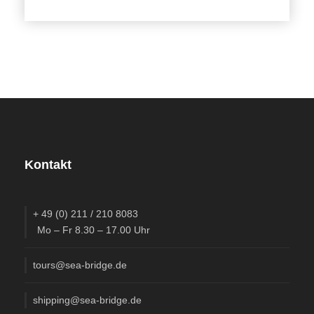
Erkrankung)
In der Regel liegen die tatsächlich erbrachten über
den angegebenen Leistungen.
Präsentation der Reise
Erleben Sie Konstantin Abert Live mit seiner
fantastischen Multivisionsshow auf den
Kontakt
SeaBridge-Treffen & dem Caravan Salon in
Düsseldorf & Bern
.
+ 49 (0) 211 / 210 8083
Mo – Fr 8.30 – 17.00 Uhr
tours@sea-bridge.de
Fotos
shipping@sea-bridge.de
Mehr als Worte sagen können