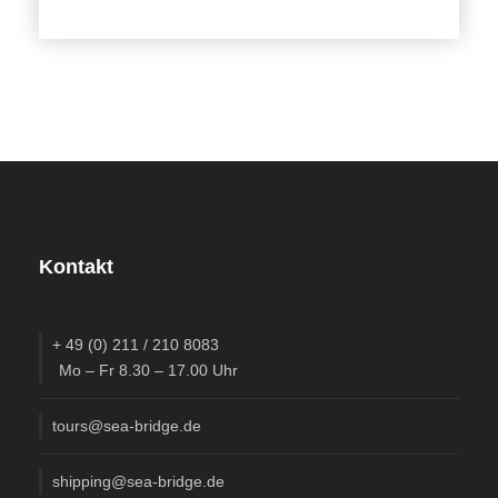
Backup-Office in Deutschland während der
gesamten Reise für Betreuung logistischer Fragen
(Ersatzteile, Erkrankung, sonstige Aufgaben)
Fotos
Mehr als Worte sagen können
Kontakt
(Für weitere Bilder auf das Bild klicken oder wischen)
+ 49 (0) 211 / 210 8083
Route
Mo – Fr 8.30 – 17.00 Uhr
Etappen
tours@sea-bridge.de
Türkei (1. bis 2. Woche)
shipping@sea-bridge.de