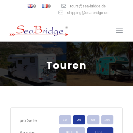
tours@sea-bridge.de
shipping@sea-bridge.de
Touren
pro Seite
Anzeige