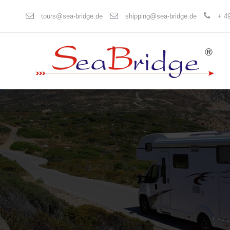
tours@sea-bridge.de
shipping@sea-bridge.de
+ 49