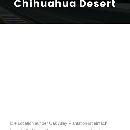
Chihuahua Desert
Die Location auf der Oak Alley Plantation ist einfach