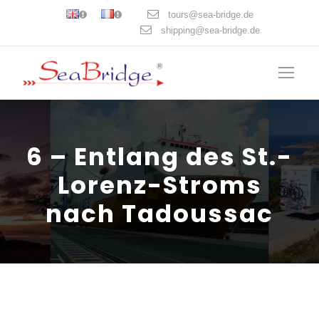
tours@sea-bridge.de
shipping@sea-bridge.de
6 – Entlang des St.-
Lorenz-Stroms
nach Tadoussac